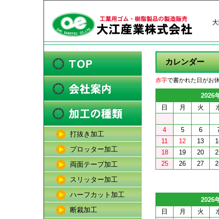
大
カレンダー
赤字
で書かれた日がお
2026
日
月
火
4
5
6
打抜き加工
11
12
13
1
プロッター加工
18
19
20
2
25
26
27
2
両面テープ加工
スリッター加工
ハーフカット加工
2026
断裁加工
日
月
火