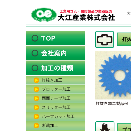
大
打
打抜き加工
プロッター加工
両面テープ加工
スリッター加工
ハーフカット加工
断裁加工
プ